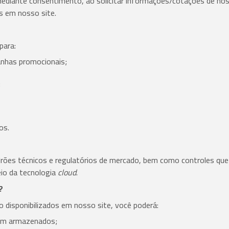
ediante consentimento, ao solicitar informações/cotações de nos
s em nosso site.
para:
anhas promocionais;
;
os.
drões técnicos e regulatórios de mercado, bem como controles qu
io da tecnologia
cloud
.
?
disponibilizados em nosso site, você poderá:
ram armazenados;