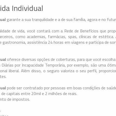
ida Individual
dual
garante a sua tranquilidade e a de sua família, agora e no futu
idade de vida, você contará com a Rede de Benefícios que pro
rceiros, como academias, farmácias, spas, clínicas de estética.
 gastronomia, assistência 24 horas em viagens e participa de sor
dual
oferece diversas opções de coberturas, para que você escolh
 Diárias por Incapacidade Temporária, por exemplo, são uma óti
nal liberal. Além disso, o seguro valoriza o seu perfil, proporc
tes.
dual
pode ser contratado por pessoas em boas condições de saúde
e capitais entre 20mil e 2 milhões de reais.
onto de impostos.
s