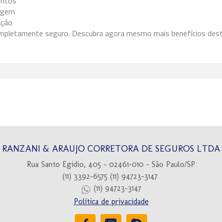
entos
iagem
ação
completamente seguro. Descubra agora mesmo mais benefícios des
RANZANI & ARAUJO CORRETORA DE SEGUROS LTDA
Rua Santo Egidio, 405 - 02461-010 - São Paulo/SP
(11) 3392-6575
(11) 94723-3147
(11) 94723-3147
Política de privacidade